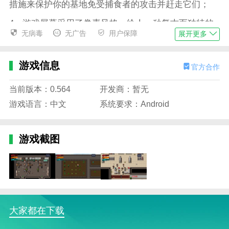
措施来保护你的基地免受捕食者的攻击并赶走它们；
4。游戏屏幕采用了像素风格，给人一种复古而独特的
无病毒
无广告
用户保障
展开更多
感觉。这种风格充满了原始生存的氛围，让人切身感受
到末日世界的残酷。游戏中的音效和音乐也相应地加强
了游戏的氛围，让玩家更有参与感。
游戏信息
官方合作
游戏风格
当前版本：0.564
开发商：暂无
1。玩家将扮演一名勇敢的探险家，勇敢冒险。每个房
游戏语言：中文
系统要求：Android
间都是随机生成的，这意味着每个游戏都会有不同的挑
战和惊喜等着你；
游戏截图
2。你会遇到各种各样的恶魔。它们可能出现在角落、
天花板甚至地板上。作为一名探险家，你需要灵活地观
察地图的视角，并找到避免这些恶魔的方法。上帝的观
察视角会帮助你更好地避开器官，避免受到伤害；
3。为了应对恶魔的威胁，游戏提供了多种武器系统。
大家都在下载
你可以使用各种强大的武器来消灭恶魔，而不用担心他
们的攻击。这些武器使用起来非常方便，可以让你快速