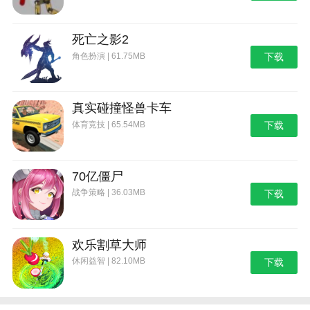
战；
4。这款游戏的响应速度非常快，每一次操作都会有即
死亡之影2
时响应。玩家可以流畅地玩游戏，而不用担心延迟或堵
角色扮演 | 61.75MB
下载
塞。这使得玩家能够更加专注和投入到游戏世界中，享
受更加真实和刺激的游戏体验。
游戏评测
真实碰撞怪兽卡车
生存边缘3在地图设计上提供了一定的随机性，这使得
体育竞技 | 65.54MB
下载
每一款游戏都充满了新的挑战和探索。你需要重新搜索
和适应新的环境，并同时处理不同分布的武器和怪物。
70亿僵尸
地牢独特的风格和深度增加了游戏的趣味性和挑战性，
并为您提供了更多自由探索的机会。快来挑战自己，在
战争策略 | 36.03MB
下载
这个未知的世界里发现你的潜力吧！
欢乐割草大师
休闲益智 | 82.10MB
下载