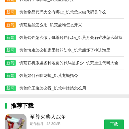
战将带来丰富的奖励和经验，并提高您的能力和装备；
新闻
饥荒物品代码大全有哪些_饥荒萤火虫代码是什么
4。这种设计增加了游戏的挑战性和趣味性，使您无法
依靠过去的经验来处理情况，您需要不断寻找新的策略
新闻
饥荒盐晶怎么用_饥荒盐堆怎么开采
和解决方案。
新闻
饥荒铃铛怎么做，饥荒铃铛代码_饥荒月亮石碎块怎么敲掉
游戏性
1。每个房间都藏着一些珍宝和秘密。如果玩家不仔细
新闻
饥荒海难怎么把家里搞的防水_饥荒船坏了掉进海里
观察和搜索，很难发现它们的存在。这给游戏增加了一
新闻
饥荒联机版里各种地皮的代码是多少_饥荒重生代码大全
些挑战和乐趣。你需要耐心地探索每个房间，寻找隐藏
的东西。
新闻
饥荒如何召唤龙蝇_饥荒龙蝇指令
2。恶魔的存在也显而易见。它们的身体是鲜红色的，
新闻
饥荒蜂王浆怎么得_饥荒中蜂蜡怎么用
非常显眼，一出现就可以被玩家直接淘汰。这使得玩家
可以在探索过程中轻松识别恶魔并迅速做出反应，而无
需担心被他们攻击；
推荐下载
3。球员要时刻注意自身情况，做好随时应对各种危险
至尊火柴人战争
的准备。如果失败，玩家可以选择重新开始，继续挑
动作格斗 | 48.30MB
下载