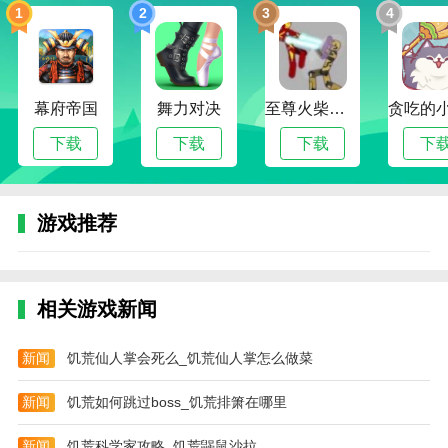
准确地对付恶魔；
1
2
3
4
4。游戏还提供其他道具和技能，让你在冒险中变得更
强大。你可以收集各种道具，如医疗包和能量药水，以
恢复生命值和能量。此外，您还可以通过升级技能来提
幕府帝国
舞力对决
至尊火柴人战争
高您的战斗能力，攻击力和耐力。
下载
下载
下载
下
游戏功能
1。与上面不同的是，这里的地图并不是完全随机的，
而是一些武器和怪物的分布是随机的。这意味着每次进
游戏推荐
入游戏都需要重新搜索并适应新环境；
2。地牢的风格在游戏中独树一帜，给玩家带来了深度
和挑战。在这里，你可以自由探索和发现隐藏的宝藏和
相关游戏新闻
秘密道路。每个房间都可能有各种各样的宝藏和资源，
你需要仔细搜寻和收集；
新闻
饥荒仙人掌会死么_饥荒仙人掌怎么做菜
3。除了探索地下城，你还可以在游戏中找到其他有趣
新闻
饥荒如何跳过boss_饥荒排箫在哪里
的地方和任务。这些遗址可能包括遗迹、废弃建筑等。
每个站点都有其独特的特点和挑战。完成这些任务和挑
新闻
饥荒科学家攻略_饥荒鼹鼠沙拉