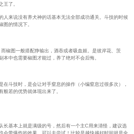
之王了。
的人来说没有养犬神的话基本无法全部成功通关。斗技的时候
椒图的情况下。
角。而椒图一般搭配狰输出，酒吞或者吸血姬。是彼岸花、茨
副本中也需要椒图才能过，养了绝对不会后悔。
是在斗技时，是会让对手窒息的操作（小编窒息过很多次），
有般若的优势就体现出来了。
队长基本上就是满级的号，然后有一个主C用来清怪，建议选
也会带爆炸的效果，可以去尝试！比较是越快越好时间就是金