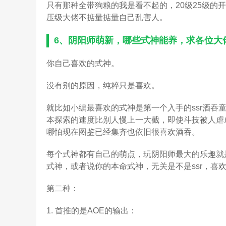
只有那种全带狗粮的我是看不起的，20级25级的
压级大佬不掂量掂量自己乱害人。
6、
阴阳师萌新，哪些式神能养，求各位大
你自己喜欢的式神。
没有别的原因，纯粹只是喜欢。
就比如小编最喜欢的式神是第一个入手的ssr酒吞
本探索的速度比别人慢上一大截，即使斗技被人虐
哪怕现在图鉴已经集齐也依旧很喜欢酒吞。
每个式神都有自己的萌点，玩阴阳师最大的乐趣就
式神，或者说你的本命式神，无关是不是ssr，喜
第二种：
1. 首推的是AOE的输出：