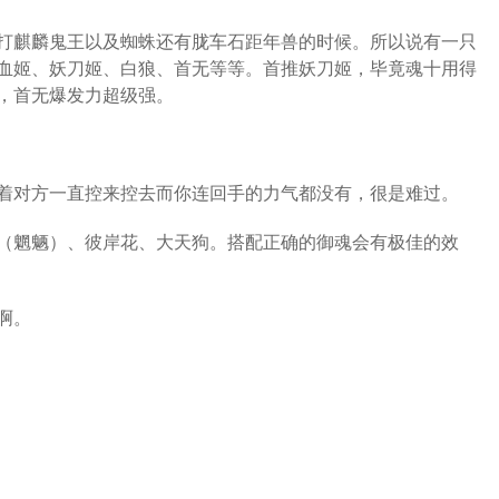
打麒麟鬼王以及蜘蛛还有胧车石距年兽的时候。所以说有一只
血姬、妖刀姬、白狼、首无等等。首推妖刀姬，毕竟魂十用得
，首无爆发力超级强。
着对方一直控来控去而你连回手的力气都没有，很是难过。
（魍魉）、彼岸花、大天狗。搭配正确的御魂会有极佳的效
啊。