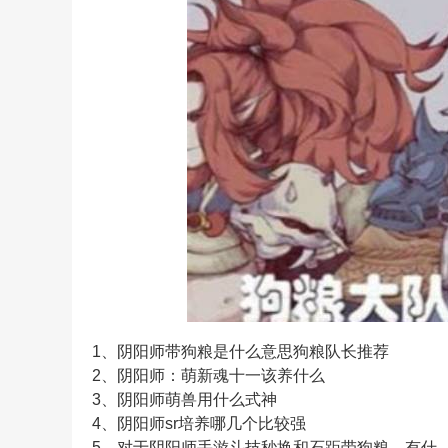
1、
阴阳师带狗粮是什么意思狗粮队长推荐
2、
阴阳师：萌新魂十一该养什么
3、
阴阳师萌兽用什么式神
4、
阴阳师sr培养哪几个比较强
5、
对于阴阳师手游斗技秒换和石距带狗粮，有什