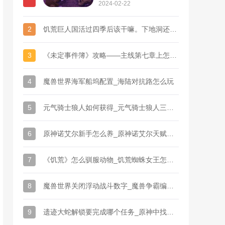
附魔应该附什么
2024-02-22
2
饥荒巨人国活过四季后该干嘛。下地洞还是进_饥荒四季boss打法技巧视频
3
《未定事件簿》攻略——主线第七章上怎么过
4
魔兽世界海军船坞配置_海陆对抗路怎么玩
5
元气骑士狼人如何获得_元气骑士狼人三级能解锁条件
6
原神诺艾尔新手怎么养_原神诺艾尔天赋干净利落
7
《饥荒》怎么驯服动物_饥荒蜘蛛女王怎么驯服的
8
魔兽世界关闭浮动战斗数字_魔兽争霸编辑器单位发技能时有漂浮文字，
9
遗迹大蛇解锁要完成哪个任务_原神中找到最后的遗迹怎么做