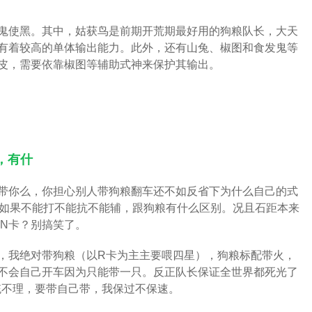
鬼使黑。其中，姑获鸟是前期开荒期最好用的狗粮队长，大天
有着较高的单体输出能力。此外，还有山兔、椒图和食发鬼等
皮，需要依靠椒图等辅助式神来保护其输出。
，有什
带你么，你担心别人带狗粮翻车还不如反省下为什么自己的式
R如果不能打不能抗不能辅，跟狗粮有什么区别。况且石距本来
 N卡？别搞笑了。
，我绝对带狗粮（以R卡为主主要喂四星），狗粮标配带火，
不会自己开车因为只能带一只。反正队长保证全世界都死光了
统不理，要带自己带，我保过不保速。