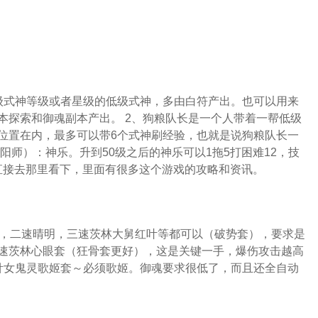
级式神等级或者星级的低级式神，多由白符产出。也可以用来
本探索和御魂副本产出。 2、狗粮队长是一个人带着一帮低级
位置在内，最多可以带6个式神刷经验，也就是说狗粮队长一
阳师）：神乐。升到50级之后的神乐可以1拖5打困难12，技
以直接去那里看下，里面有很多这个游戏的攻略和资讯。
子，二速晴明，三速茨林大舅红叶等都可以（破势套），要求是
速茨林心眼套（狂骨套更好），这是关键一手，爆伤攻击越高
针女鬼灵歌姬套～必须歌姬。御魂要求很低了，而且还全自动