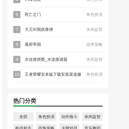
6
死亡之门
角色扮演
7
大王叫我抓唐僧
休闲益智
8
幕府帝国
战争策略
9
水连接拼图_水连接谜题
休闲益智
10
王者荣耀安卓版下载安装渠道服
角色扮演
热门分类
全部
角色扮演
动作格斗
休闲益智
枪战射击
战争策略
卡牌对战
音乐舞蹈