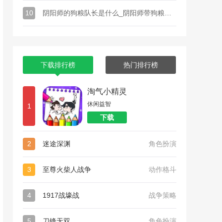
10
阴阳师的狗粮队长是什么_阴阳师带狗粮是什么意思狗粮队长推荐
下载排行榜
热门排行榜
淘气小精灵
休闲益智
1
下载
2
迷途深渊
角色扮演
3
至尊火柴人战争
动作格斗
4
1917战壕战
战争策略
5
刀锋无双
角色扮演