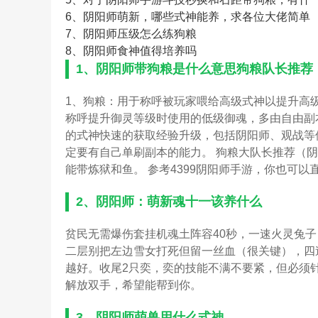
6、
阴阳师萌新，哪些式神能养，求各位大佬简单
7、
阴阳师压级怎么练狗粮
8、
阴阳师食神值得培养吗
1、
阴阳师带狗粮是什么意思狗粮队长推荐
1、狗粮：用于称呼被玩家喂给高级式神以提升高
称呼提升御灵等级时使用的低级御魂，多由自由副
的式神快速的获取经验升级，包括阴阳师、观战等
定要有自己单刷副本的能力。 狗粮大队长推荐（阴
能带炼狱和鱼。 参考4399阴阳师手游，你也可
2、
阴阳师：萌新魂十一该养什么
贫民无需爆伤套挂机魂土阵容40秒，一速火灵兔
二层别把左边雪女打死但留一丝血（很关键），四
越好。收尾2只奕，奕的技能不满不要紧，但必须
解放双手，希望能帮到你。
3、
阴阳师萌兽用什么式神