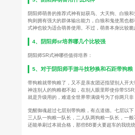
阴阳师萌兽的推荐式神有姑获鸟、大天狗、白狼和
狗则拥有强大的群体输出能力，白狼和鬼使黑也都
式神也较为适合萌兽使用。不过，萌兽本身比较脆
4、
阴阳师sr培养哪几个比较强
阴阳师SR式神哪些值得培养：
5、
对于阴阳师手游斗技秒换和石距带狗粮
带狗粮就带狗粮了，又不是亲友团还指望别人开大
神连别人的狗粮都不如，在别人眼里即使你带SS
就是升级用的，难道全世界带满级号为了你两只非
觉醒御魂超过七层别带狗粮，有点道德。七层以下
三人队一狗粮一队长，二人队两狗粮一队长，一般
还能单刷过本就合格，那些BB要火要超车的我统