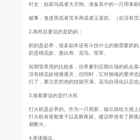
针女：姑获鸟或者大天狗。准备其中的一只用来刷
破事：鬼使黑或者茨木再或者玉藻前。（在没有茨
2.再然后要说的是奶妈：
奶妈是必养，很多副本还有斗技什么的都需要奶妈
奶是桃花妖、惠比寿、花鸟、莹草。
前期莹草用的比较多，但草爹到后期出场的机会基
没有桃花妖很难通关，但同时，它对御魂的要求也
行了，要注意把他的技能升满。花鸟自强化以后也
3.接着要说的是打火机
打火机是必养的。作为一只萌新，输出就给大佬上
打火机有座敷童子以及辉夜姬。建议即使有了辉夜
易断火。
4.单体输出。