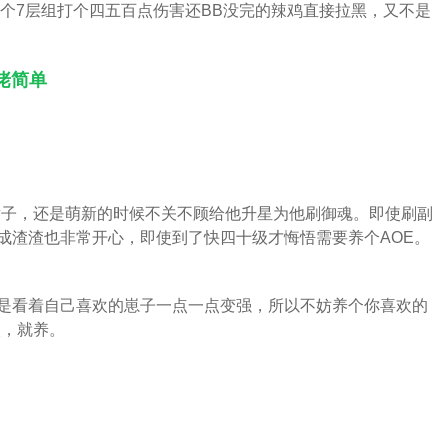
开个7层组打个四五百点伤害还BB没完的辣鸡直接拉黑，又不是
佬简单
童子，还是萌新的时候不关不顾给他升星为他刷御魂。即使刷副
成渣渣也非常开心，即使到了快四十级才悔悟需要养个AOE。
是看着自己喜欢的崽子一点一点变强，所以不妨养个你喜欢的
欢，就养。