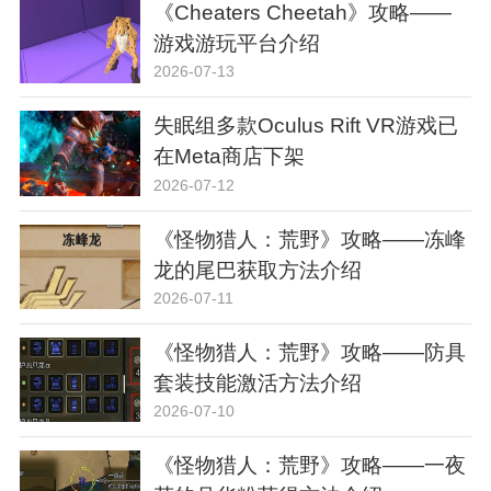
《Cheaters Cheetah》攻略——
游戏游玩平台介绍
2026-07-13
失眠组多款Oculus Rift VR游戏已
在Meta商店下架
2026-07-12
《怪物猎人：荒野》攻略——冻峰
龙的尾巴获取方法介绍
2026-07-11
《怪物猎人：荒野》攻略——防具
套装技能激活方法介绍
2026-07-10
《怪物猎人：荒野》攻略——一夜