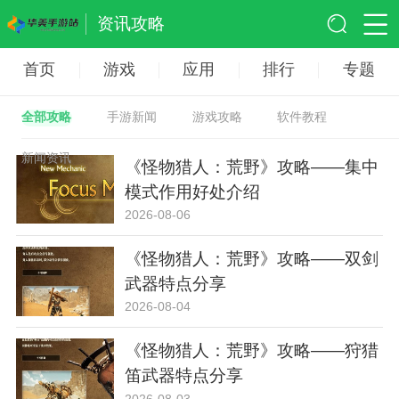
资讯攻略
首页
游戏
应用
排行
专题
全部攻略
手游新闻
游戏攻略
软件教程
新闻资讯
《怪物猎人：荒野》攻略——集中
模式作用好处介绍
2026-08-06
《怪物猎人：荒野》攻略——双剑
武器特点分享
2026-08-04
《怪物猎人：荒野》攻略——狩猎
笛武器特点分享
2026-08-03