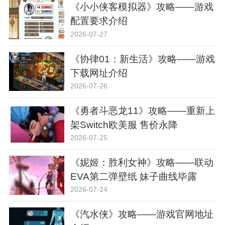
《小小侠客模拟器》攻略——游戏
配置要求介绍
2026-07-27
《协律01：新生活》攻略——游戏
下载网址介绍
2026-07-26
《勇者斗恶龙11》攻略——重新上
架Switch欧美服 售价永降
2026-07-25
《妮姬：胜利女神》攻略——联动
EVA第二弹壁纸 妹子曲线毕露
2026-07-24
《汽水侠》攻略——游戏官网地址