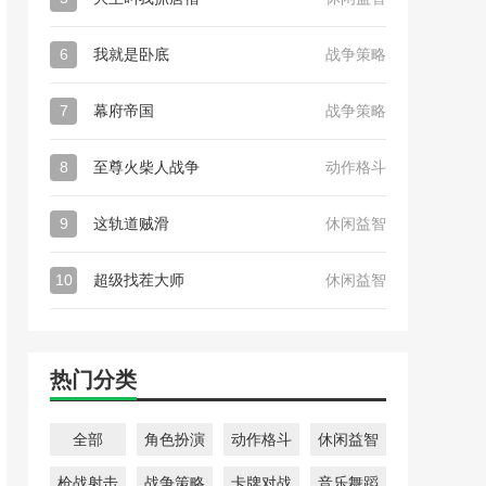
6
我就是卧底
战争策略
7
幕府帝国
战争策略
8
至尊火柴人战争
动作格斗
9
这轨道贼滑
休闲益智
10
超级找茬大师
休闲益智
热门分类
全部
角色扮演
动作格斗
休闲益智
枪战射击
战争策略
卡牌对战
音乐舞蹈