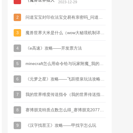
死了宠物会消失吗）
2023-12-29
2
问道宝宝封印在法宝交易有亲密吗_问道法宝解封后宝宝亲密还在吗
3
魔兽世界大米是什么（wow大秘境机制详解）
4
《e高速》攻略——开发票方法
5
minecraft怎么用命令给与玩家附魔_我的世界附魔指令英文名是什么
6
《元梦之星》攻略——飞跃喷泉玩法攻略一览
7
我的世界维度传送指令（我的世界传送指令教学）
8
赛博朋克特质点数怎么得_赛博朋克2077专长加点重置
9
《汉字找茬王》攻略——甲找字怎么玩