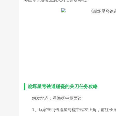
崩坏星穹铁道碰瓷的关刀任务攻略
触发地点：星海槎中枢西边
1、玩家来到传送星海槎中枢左上角，前往长