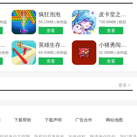
疯狂泡泡
皮卡堂之梦想起源
 休闲益
56.15MB | 休闲益
736.99MB | 模拟
智
塔防
查看
查看
挂机部落崛起
英雄生存冒险
小猪勇闯火焰岛
| 角色扮
44.45MB | 休闲益
32.36MB | 休闲益
智
智
查看
查看
更多 >
们
下载帮助
下载声明
广告合作
网站地图
软件来自互联网，版权归原著所有。如有侵权，敬请来信告知，我们将及