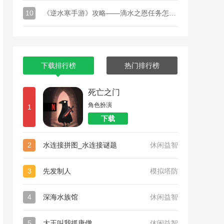
10
《逆水寒手游》攻略——滴水之恩任务怎么完成
下载排行榜
热门排行榜
死亡之门
角色扮演
1
下载
2
水连接拼图_水连接谜题
休闲益智
3
先发制人
模拟塔防
4
深海水族馆
休闲益智
5
大王叫我抓唐僧
休闲益智