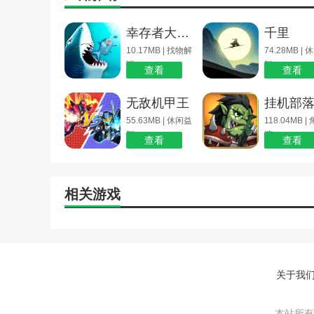
幸存者大冒险正版下载_幸存者大冒险
千里
10.17MB | 找物解
74.28MB |
谜
智
查看
查看
无敌机甲王
55.63MB | 休闲益
118.04MB 
智
演
查看
查看
相关游戏
关于我
本站所有