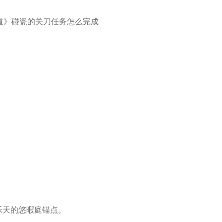
乐天的悠暇庭锚点。